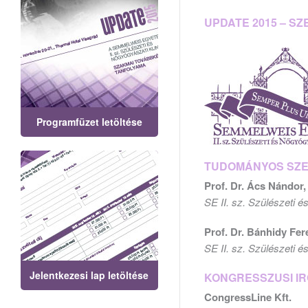
UPDATE 2015 – S
Programfüzet letöltése
TUDOMÁNYOS SZ
Prof. Dr. Ács Nándor,
SE II. sz. Szülészeti 
Prof. Dr. Bánhidy Fer
SE II. sz. Szülészeti 
Jelentkezesi lap letöltése
KONGRESSZUSI I
CongressLine Kft.